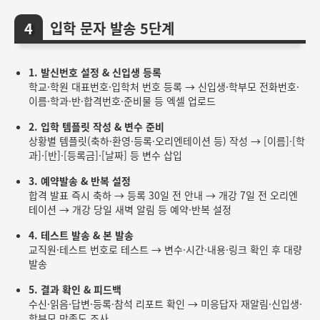
입학 문자 발송 5단계
1. 발신번호 설정 & 신입생 등록
학교·학원 대표번호·입학처 번호 등록 → 신입생·학부모 전화번호·
이름·학과·반·합격번호·준비물 등 엑셀 업로드
2. 입학 템플릿 작성 & 변수 준비
상황별 템플릿(축하·환영·등록·오리엔테이션 등) 작성 → [이름]·[학
과]·[반]·[등록금]·[날짜] 등 변수 삽입
3. 예약발송 & 반복 설정
합격 발표 즉시 축하 → 등록 30일 전 안내 → 개강 7일 전 오리엔
테이션 → 개강 당일 새벽 알림 등 예약·반복 설정
4. 테스트 발송 & 본 발송
교직원·테스트 번호로 테스트 → 변수·시간·내용·링크 확인 후 대량
발송
5. 결과 확인 & 피드백
수신·읽음·답변·등록·참석 리포트 확인 → 미응답자 재알림·신입생·
학부모 만족도 조사