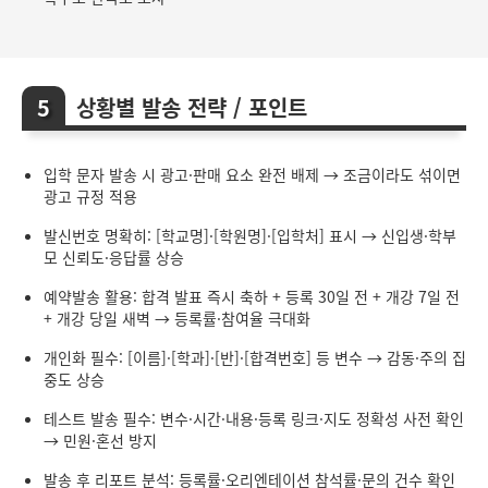
상황별 발송 전략 / 포인트
입학 문자 발송 시 광고·판매 요소 완전 배제 → 조금이라도 섞이면
광고 규정 적용
발신번호 명확히: [학교명]·[학원명]·[입학처] 표시 → 신입생·학부
모 신뢰도·응답률 상승
예약발송 활용: 합격 발표 즉시 축하 + 등록 30일 전 + 개강 7일 전
+ 개강 당일 새벽 → 등록률·참여율 극대화
개인화 필수: [이름]·[학과]·[반]·[합격번호] 등 변수 → 감동·주의 집
중도 상승
테스트 발송 필수: 변수·시간·내용·등록 링크·지도 정확성 사전 확인
→ 민원·혼선 방지
발송 후 리포트 분석: 등록률·오리엔테이션 참석률·문의 건수 확인