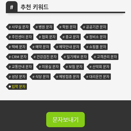
추천 키워드
사무실 문자
병원 문자
학원 문자
공공기관 문자
주민센터 문자
협회 문자
종교 문자
정비소 문자
택배 문자
예약 문자
예약안내 문자
쇼핑몰 문자
CRM 문자
건강검진 문자
일기예보 문자
고객관리 문자
교통안내 문자
미용실 문자
보험 문자
산악회 문자
성당 문자
식당 문자
예방접종 문자
대리운전 문자
입학 문자
문자보내기