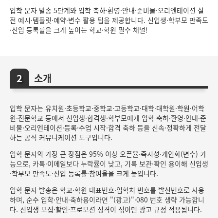
입학 문자 발송 5단계와 입학 축하·환영·안내·준비물·오리엔테이션 실
전 예시·템플릿·예약·변수 활용 팁을 제공합니다. 신입생·학부모 만족도
·신입 등록률을 크게 높이는 학교·학원 필수 채널!
소개
입학 문자는 유치원·초등학교·중학교·고등학교·대학·대학원·학원·어학
원·전문학교 등에서 신입생·합격생·학부모에게 입학 축하·환영·안내·준
비물·오리엔테이션·등록·수업 시작·합격 축하 등을 신속·정확하게 전달
하는 공식 커뮤니케이션 도구입니다.
입학 문자의 가장 큰 장점은 95% 이상 오픈율·즉시성·개인화(변수) 가
능으로, 카톡·이메일보다 누락률이 낮고, 기록 보관·확인 용이해 신입생
·학부모 만족도·신입 등록률·참여율을 크게 높입니다.
입학 문자 발송은 학교·학원 대표번호·입학처 번호를 발신번호로 사용
하며, 순수 입학·안내·축하용이라면 "(광고)"·080 번호 생략 가능합니
다. 신입생 모집·할인·프로모션 성격이 섞이면 광고 규정 적용됩니다.