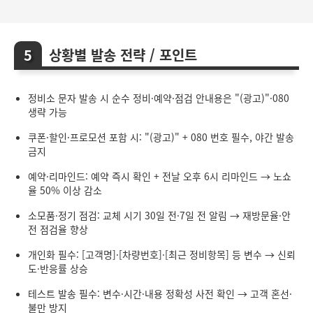
상황별 발송 전략 / 포인트
정비소 문자 발송 시 순수 정비·예약·점검 안내용은 "(광고)"·080
생략 가능
쿠폰·할인·프로모션 포함 시: "(광고)" + 080 번호 필수, 야간 발송
금지
예약·리마인드: 예약 즉시 확인 + 전날 오후 6시 리마인드 → 노쇼
율 50% 이상 감소
소모품·정기 점검: 교체 시기 30일 전·7일 전 알림 → 재방문율·안
전 점검율 향상
개인화 필수: [고객명]·[차량번호]·[최근 정비항목] 등 변수 → 신뢰
도·반응률 상승
테스트 발송 필수: 변수·시간·내용 정확성 사전 확인 → 고객 혼선·
불만 방지