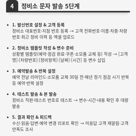
정비소 문자 발송 5단계
1. 발신번호 설정 & 고객 등록
정비소 대표번호·지점 번호 등록 → 고객 전화번호·이름·차종·차량
번호·최근 정비 이력 등 엑셀 업로드
2. 정비소 템플릿 작성 & 변수 준비
상황별 템플릿(예약·점검 완료·쿠폰·소모품 교체 등) 작성 → [고객
명]·[차량번호]·[정비항목]·[날짜]·[시간] 등 변수 삽입
3. 예약발송 & 반복 설정
예약 전날 리마인드·소모품 교체 30일 전·매년 정기 점검 시기 반복
등 예약·반복 설정
4. 테스트 발송 & 본 발송
정비소 직원·테스트 번호로 테스트 → 변수·시간·내용 확인 후 대량
발송
5. 결과 확인 & 피드백
수신·읽음·답변·예약 변경 리포트 확인 → 미응답 고객 재알림·고객
만족도 조사