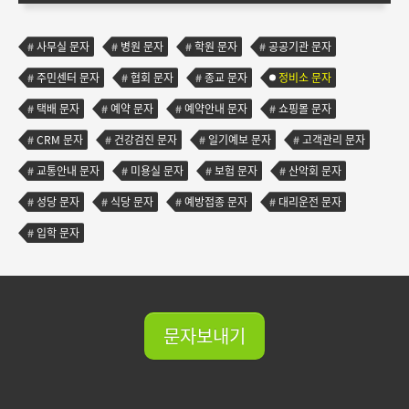
사무실 문자
병원 문자
학원 문자
공공기관 문자
주민센터 문자
협회 문자
종교 문자
정비소 문자
택배 문자
예약 문자
예약안내 문자
쇼핑몰 문자
CRM 문자
건강검진 문자
일기예보 문자
고객관리 문자
교통안내 문자
미용실 문자
보험 문자
산악회 문자
성당 문자
식당 문자
예방접종 문자
대리운전 문자
입학 문자
문자보내기