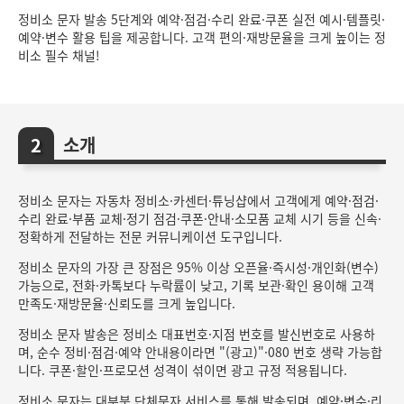
정비소 문자 발송 5단계와 예약·점검·수리 완료·쿠폰 실전 예시·템플릿·
예약·변수 활용 팁을 제공합니다. 고객 편의·재방문율을 크게 높이는 정
비소 필수 채널!
소개
정비소 문자는 자동차 정비소·카센터·튜닝샵에서 고객에게 예약·점검·
수리 완료·부품 교체·정기 점검·쿠폰·안내·소모품 교체 시기 등을 신속·
정확하게 전달하는 전문 커뮤니케이션 도구입니다.
정비소 문자의 가장 큰 장점은 95% 이상 오픈율·즉시성·개인화(변수)
가능으로, 전화·카톡보다 누락률이 낮고, 기록 보관·확인 용이해 고객
만족도·재방문율·신뢰도를 크게 높입니다.
정비소 문자 발송은 정비소 대표번호·지점 번호를 발신번호로 사용하
며, 순수 정비·점검·예약 안내용이라면 "(광고)"·080 번호 생략 가능합
니다. 쿠폰·할인·프로모션 성격이 섞이면 광고 규정 적용됩니다.
정비소 문자는 대부분 단체문자 서비스를 통해 발송되며, 예약·변수·리