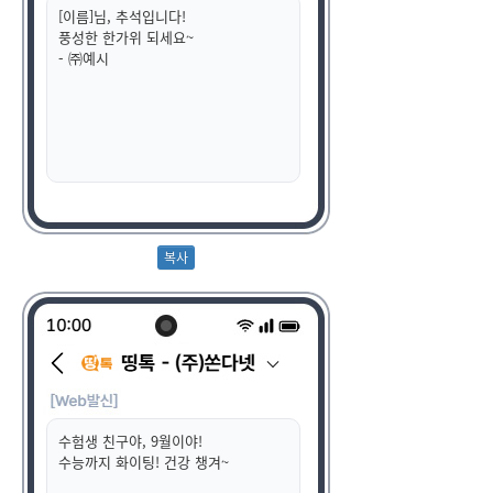
[이름]님, 추석입니다!
풍성한 한가위 되세요~
- ㈜예시
수험생 친구야, 9월이야!
수능까지 화이팅! 건강 챙겨~