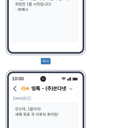
희망찬 1월 시작입니다!
- ㈜예시
민수야, 1월이야!
새해 목표 꼭 이루자 화이팅!