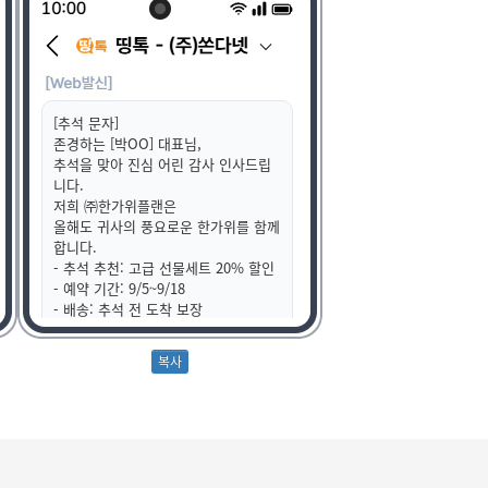
[추석 문자]
존경하는 [박OO] 대표님,
추석을 맞아 진심 어린 감사 인사드립
니다.
저희 ㈜한가위플랜은
올해도 귀사의 풍요로운 한가위를 함께
합니다.
- 추석 추천: 고급 선물세트 20% 할인
- 예약 기간: 9/5~9/18
- 배송: 추석 전 도착 보장
- 주문 링크: [URL]
더도 덜도 말고 한가위만 같으시길 빕
니다.
- ㈜한가위플랜 드림