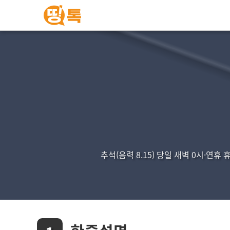
추석(음력 8.15) 당일 새벽 0시·연