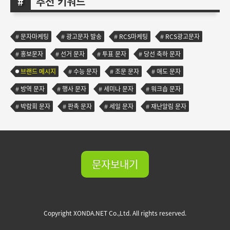
추천 키워드
문자마케팅
광고문자 발송
RCS마케팅
RCS광고문자
홍보문자
선거 문자
투표 문자
당선 축하 문자
브랜드 메시지
수능 문자
조문 문자
애도 문자
방역 문자
행사 문자
세미나 문자
워크숍 문자
박람회 문자
판촉 문자
세일 문자
재난알림 문자
문자보내기
Copyright XONDA.NET Co.,Ltd. All rights reserved.