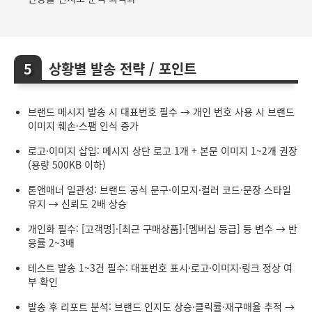
상황별 발송 전략 / 포인트
브랜드 메시지 발송 시 대표번호 필수 → 개인 번호 사용 시 브랜드
이미지 훼손·스팸 인식 증가
로고·이미지 삽입: 메시지 상단 로고 1개 + 본문 이미지 1~2개 권장
(용량 500KB 이하)
톤앤매너 일관성: 브랜드 공식 문구·이모지·컬러 코드·문장 스타일
유지 → 신뢰도 2배 상승
개인화 필수: [고객명]·[최근 구매상품]·[멤버십 등급] 등 변수 → 반
응률 2~3배
테스트 발송 1~3건 필수: 대표번호 표시·로고·이미지·링크 정상 여
부 확인
발송 후 리포트 분석: 브랜드 인지도 상승·클릭률·재구매율 추적 →