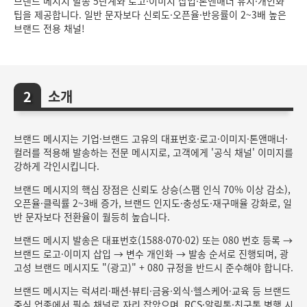
브랜드 메시지 발송 5단계와 로고·이미지 삽입·톤앤매너 유지·개인화
팁을 제공합니다. 일반 문자보다 신뢰도·오픈율·반응률이 2~3배 높은
브랜드 전용 채널!
소개
브랜드 메시지는 기업·브랜드 고유의 대표번호·로고·이미지·톤앤매너·
컬러를 적용해 발송하는 전문 메시지로, 고객에게 '공식 채널' 이미지를
강하게 각인시킵니다.
브랜드 메시지의 핵심 장점은 신뢰도 상승(스팸 인식 70% 이상 감소),
오픈율·클릭률 2~3배 증가, 브랜드 인지도·충성도·재구매율 강화로, 일
반 문자보다 전환율이 월등히 높습니다.
브랜드 메시지 발송은 대표번호(1588·070·02) 또는 080 번호 등록 →
브랜드 로고·이미지 삽입 → 변수 개인화 → 발송 순서로 진행되며, 광
고성 브랜드 메시지도 "(광고)" + 080 규정을 반드시 준수해야 합니다.
브랜드 메시지는 럭셔리·패션·뷰티·금융·외식·헬스케어·교육 등 브랜드
중심 업종에서 필수 채널로 자리 잡았으며, RCS·알림톡·친구톡 병행 시