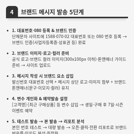
브랜드 메시지 발송 5단계
1. 대표번호·080 등록 & 브랜드 인증
단체문자 사이트에 1588·070·02 대표번호 또는 080 번호 등록 →
브랜드 인증(사업자등록증·상표권 등) 완료
2. 브랜드 이미지·로고·컬러 준비
공식 로고·브랜드 컬러 이미지(300x100px 이하)·톤앤매너 가이드
준비 → 사이트 업로드
3. 메시지 작성 시 브랜드 요소 삽입
발신번호 대표번호 선택 + 메시지 상단 로고·이미지 첨부 + 브랜드
톤앤매너(문구·이모지·컬러) 유지
4. 변수 개인화 & 예약발송 설정
[고객명]·[최근 구매상품] 등 변수 삽입 → 생일·구매 후 7일·시즌
이벤트 예약
5. 테스트 발송 → 본 발송 → 리포트 분석
본인 번호 테스트 → 대량 발송 → 오픈·클릭·전환 리포트로 브랜드
반응률·인지도 분석·최적화