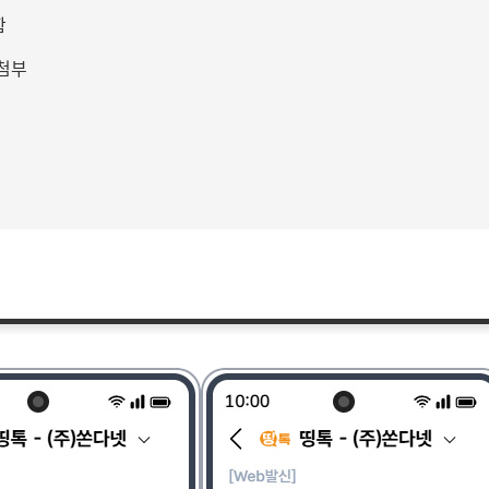
함
 첨부